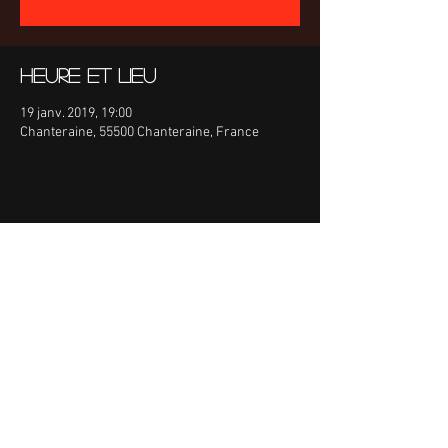
Heure et lieu
19 janv. 2019, 19:00
Chanteraine, 55500 Chanteraine, France
Partager cet événement
Retrouvez-nous sur
© 2023 by ORCHESTRE PARADISE. Tous
droits réservés. Contact :