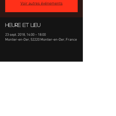
Voir autres événements
Heure et lieu
23 sept. 2018, 14:00 – 18:00
Montier-en-Der, 52220 Montier-en-Der, France
Partager cet événement
Retrouvez-nous sur