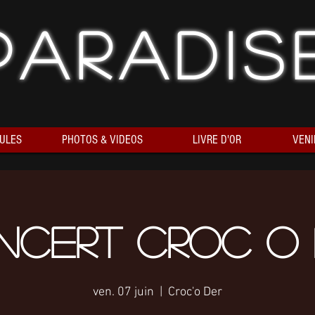
Paradis
ULES
PHOTOS & VIDEOS
LIVRE D'OR
VENI
ncert Croc O 
ven. 07 juin
  |  
Croc'o Der