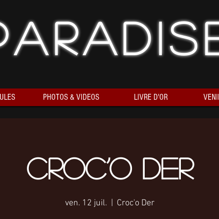
Paradis
ULES
PHOTOS & VIDEOS
LIVRE D'OR
VENI
Croc’O Der
ven. 12 juil.
  |  
Croc'o Der