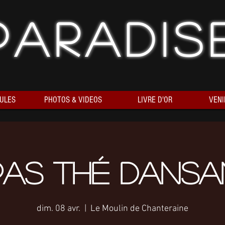
Paradis
ULES
PHOTOS & VIDEOS
LIVRE D'OR
VENI
pas Thé Dansan
dim. 08 avr.
  |  
Le Moulin de Chanteraine