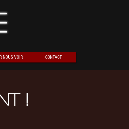
e
R NOUS VOIR
CONTACT
t !