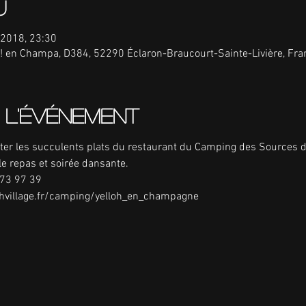
u
. 2018, 23:30
oh! en Champa, D384, 52290 Éclaron-Braucourt-Sainte-Livière, Fra
 l'événement
er les succulents plats du restaurant du Camping des Sources d
e repas et soirée dansante.
 73 97 39
ohvillage.fr/camping/yelloh_en_champagne