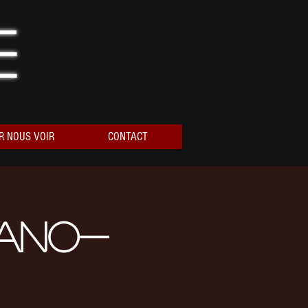
e
R NOUS VOIR
CONTACT
iano-