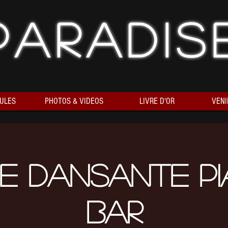
Paradis
ULES
PHOTOS & VIDEOS
LIVRE D'OR
VENI
ée Dansante P
Bar