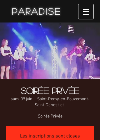
Paradise
Soirée Privée
sam. 09 juin
  |  
Saint-Remy-en-Bouzemont-
Saint-Genest-et-
Soirée Privée
Les inscriptions sont closes