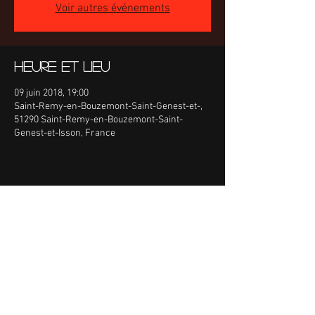
Voir autres événements
Heure et lieu
09 juin 2018, 19:00
Saint-Remy-en-Bouzemont-Saint-Genest-et-,
51290 Saint-Remy-en-Bouzemont-Saint-
Genest-et-Isson, France
Partager cet événement
Retrouvez-nous sur