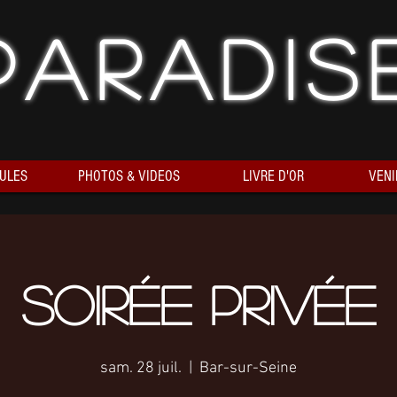
Paradis
ULES
PHOTOS & VIDEOS
LIVRE D'OR
VENI
Soirée Privée
sam. 28 juil.
  |  
Bar-sur-Seine